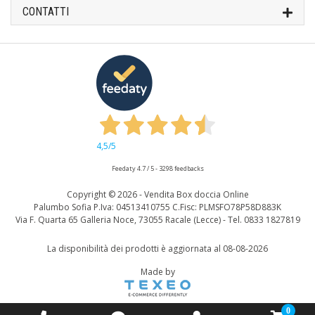
CONTATTI
4,5
/5
Feedaty
4.7
/
5
-
3298
feedbacks
Copyright ©
2026 - Vendita Box doccia Online
Palumbo Sofia P.Iva: 04513410755 C.Fisc: PLMSFO78P58D883K
Via F. Quarta 65 Galleria Noce, 73055 Racale (Lecce) - Tel. 0833 1827819
La disponibilità dei prodotti è aggiornata al 08-08-2026
Made by
0