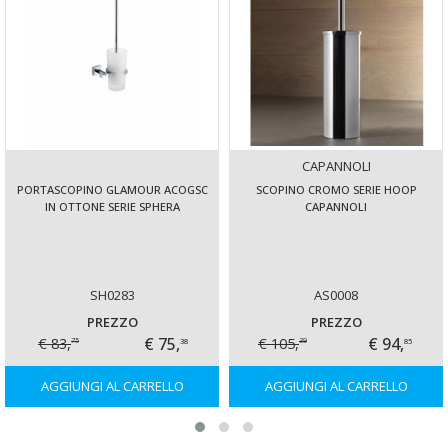
CAPANNOLI
PORTASCOPINO GLAMOUR ACOGSC
SCOPINO CROMO SERIE HOOP
IN OTTONE SERIE SPHERA
CAPANNOLI
SH0283
AS0008
PREZZO
PREZZO
€ 75,
€ 94,
€ 83,
€ 105,
38
85
75
39
AGGIUNGI AL CARRELLO
AGGIUNGI AL CARRELLO