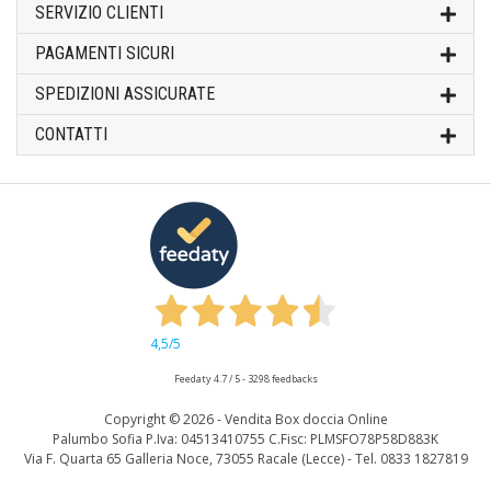
SERVIZIO CLIENTI
PAGAMENTI SICURI
SPEDIZIONI ASSICURATE
CONTATTI
4,5
/5
Feedaty
4.7
/
5
-
3298
feedbacks
Copyright ©
2026 - Vendita Box doccia Online
Palumbo Sofia P.Iva: 04513410755 C.Fisc: PLMSFO78P58D883K
Via F. Quarta 65 Galleria Noce, 73055 Racale (Lecce) - Tel. 0833 1827819