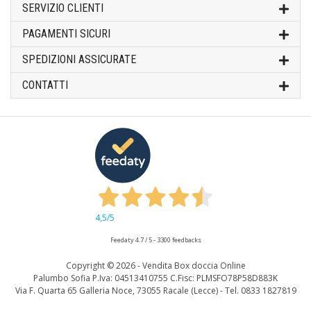
SERVIZIO CLIENTI
PAGAMENTI SICURI
SPEDIZIONI ASSICURATE
CONTATTI
4,5
/5
Feedaty
4.7
/
5
-
3300
feedbacks
Copyright ©
2026 - Vendita Box doccia Online
Palumbo Sofia P.Iva: 04513410755 C.Fisc: PLMSFO78P58D883K
Via F. Quarta 65 Galleria Noce, 73055 Racale (Lecce) - Tel. 0833 1827819