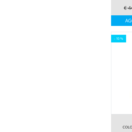
€ 4
AG
- 10 %
COLO