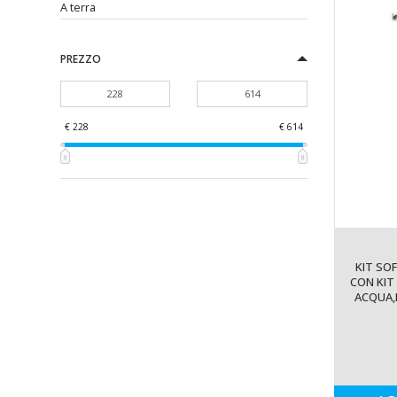
A terra
PREZZO
€ 228
€ 614
KIT SO
CON KIT
ACQUA,
QUADRA