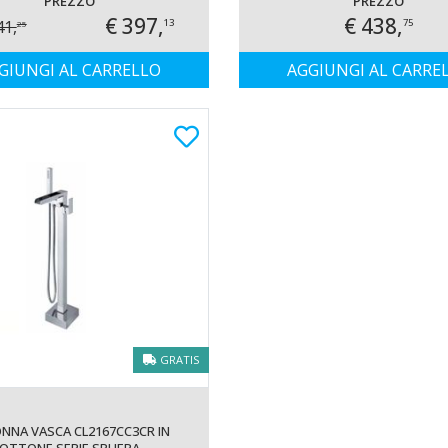
PREZZO
PREZZO
A/30
€ 397,
€ 438,
41,
13
75
25
GIUNGI AL CARRELLO
AGGIUNGI AL CARRE
GRATIS
NNA VASCA CL2167CC3CR IN
OTTONE SERIE SPHERA