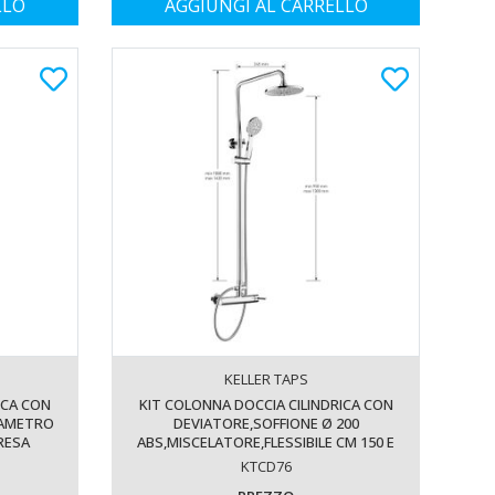
LLO
AGGIUNGI AL CARRELLO
KELLER TAPS
ICA CON
KIT COLONNA DOCCIA CILINDRICA CON
IAMETRO
DEVIATORE,SOFFIONE Ø 200
PRESA
ABS,MISCELATORE,FLESSIBILE CM 150 E
OCCETTA
DOCCETTA QUADRATA IN ABS. FINITURA
KTCD76
 - 13075
CROMATA - 13074