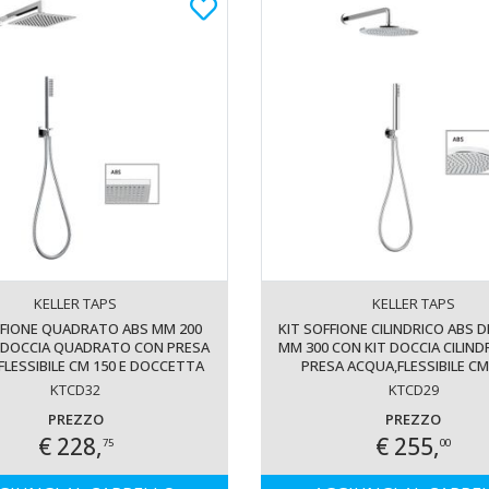
KELLER TAPS
KELLER TAPS
FFIONE QUADRATO ABS MM 200
KIT SOFFIONE CILINDRICO ABS 
 DOCCIA QUADRATO CON PRESA
MM 300 CON KIT DOCCIA CILIND
FLESSIBILE CM 150 E DOCCETTA
PRESA ACQUA,FLESSIBILE CM
TA ABS. FINITURA CROMATA -
DOCCETTA CILINDRICA ABS. F
KTCD32
KTCD29
14015 A/20
CROMATA - 14005 A/30
PREZZO
PREZZO
€ 228,
€ 255,
75
00