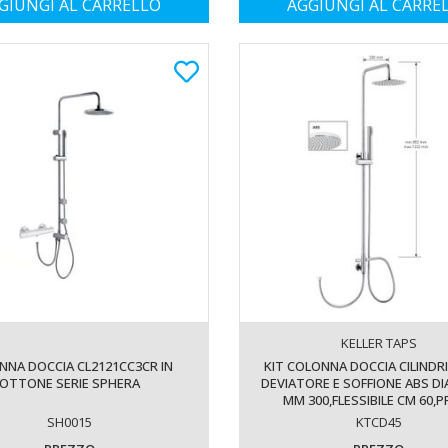
GIUNGI AL CARRELLO
AGGIUNGI AL CARRE
KELLER TAPS
NNA DOCCIA CL2121CC3CR IN
KIT COLONNA DOCCIA CILINDR
OTTONE SERIE SPHERA
DEVIATORE E SOFFIONE ABS D
MM 300,FLESSIBILE CM 60,
ACQUA,FLESSIBILE CM 150 E D
SH0015
KTCD45
CILINDRICA. FINITURA CROMATA