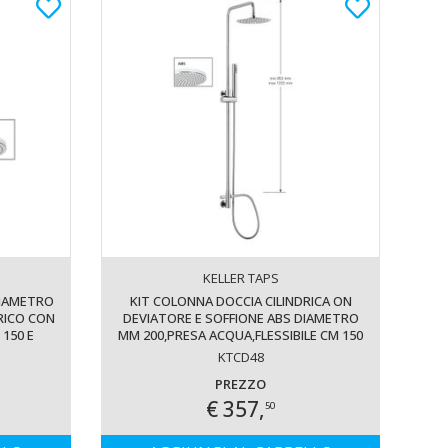
KELLER TAPS
DIAMETRO
KIT COLONNA DOCCIA CILINDRICA ON
RICO CON
DEVIATORE E SOFFIONE ABS DIAMETRO
 150 E
MM 200,PRESA ACQUA,FLESSIBILE CM 150
INITURA
E DOCCETTA CILINDRICA. FINITURA
KTCD48
CROMATA - 13075 B/20
PREZZO
€ 357,
50