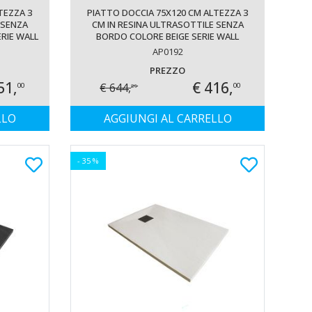
TEZZA 3
PIATTO DOCCIA 75X120 CM ALTEZZA 3
 SENZA
CM IN RESINA ULTRASOTTILE SENZA
RIE WALL
BORDO COLORE BEIGE SERIE WALL
AP0192
PREZZO
51,
€ 416,
€ 644,
00
00
29
LLO
AGGIUNGI AL CARRELLO
- 35 %