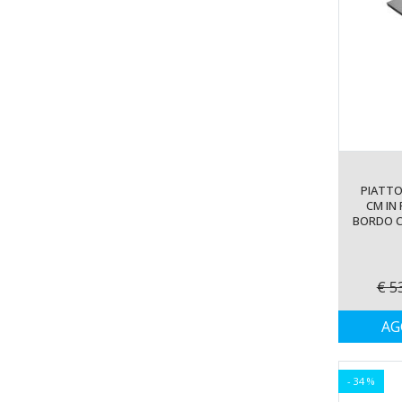
PIATTO
CM IN
BORDO C
€ 5
AG
- 34 %