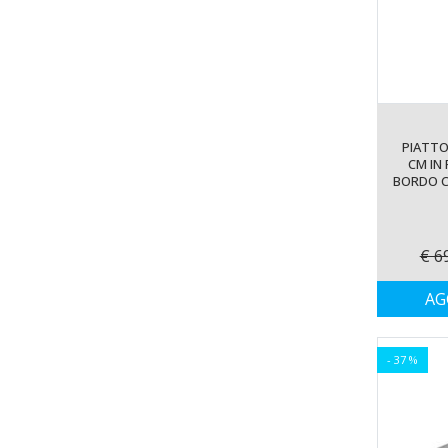
PIATTO
CM IN
BORDO C
€ 6
AG
- 37 %