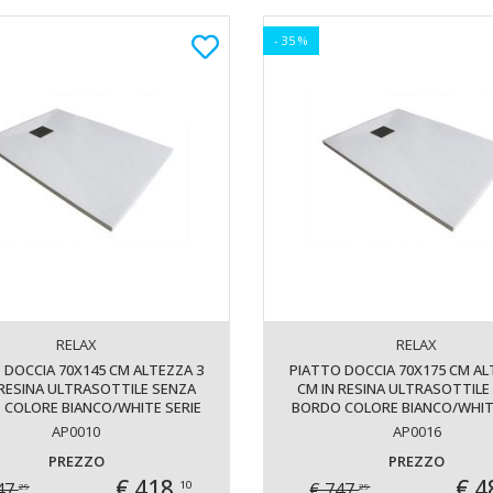
- 35 %
RELAX
RELAX
 DOCCIA 70X145 CM ALTEZZA 3
PIATTO DOCCIA 70X175 CM AL
 RESINA ULTRASOTTILE SENZA
CM IN RESINA ULTRASOTTILE
COLORE BIANCO/WHITE SERIE
BORDO COLORE BIANCO/WHIT
WALL
WALL
AP0010
AP0016
PREZZO
PREZZO
€ 418,
€ 4
47,
€ 747,
10
29
29