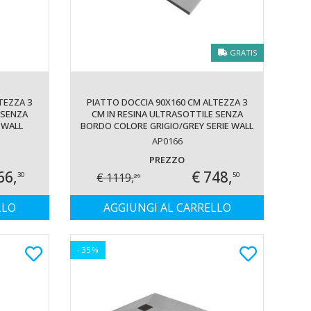
GRATIS
TEZZA 3
PIATTO DOCCIA 90X160 CM ALTEZZA 3
 SENZA
CM IN RESINA ULTRASOTTILE SENZA
 WALL
BORDO COLORE GRIGIO/GREY SERIE WALL
AP0166
PREZZO
66,
€ 748,
€ 1119,
30
50
29
LLO
AGGIUNGI AL CARRELLO
- 35 %