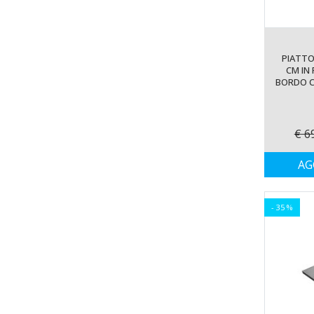
90x120 cm
90x125 cm
90x130 cm
PIATTO
90x135 cm
CM IN
90x140 cm
BORDO C
90x145 cm
90x150 cm
90x155 cm
€ 6
90x160 cm
AG
90x165 cm
90x170 cm
90X175 cm
- 35 %
90X180 cm
75X175 cm