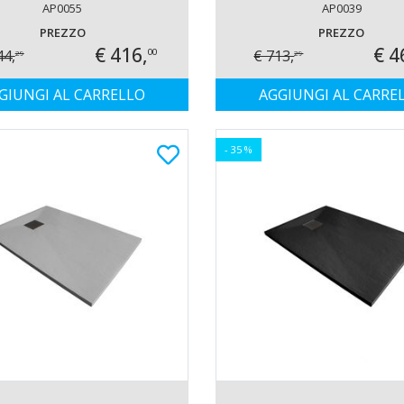
WALL
WALL
AP0055
AP0039
PREZZO
PREZZO
€ 416,
€ 4
44,
€ 713,
00
29
29
GIUNGI AL CARRELLO
AGGIUNGI AL CARRE
- 35 %