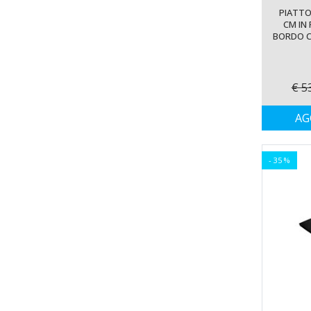
85x115 cm
PIATTO
85x120 cm
CM IN
BORDO C
85x125 cm
85x130 cm
85x135 cm
€ 5
85x140 cm
85x145 cm
AG
85x150 cm
85x155 cm
85x160 cm
- 35 %
85x165 cm
85x170 cm
85X175 cm
85X180 cm
90x100 cm
90x105 cm
90x110 cm
90x115 cm