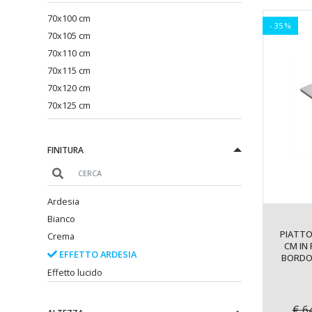
70x100 cm
- 35 %
70x105 cm
70x110 cm
70x115 cm
70x120 cm
70x125 cm
70x130 cm
70x135 cm
FINITURA
70x140 cm
70x145 cm
70x150 cm
Ardesia
70x155 cm
Bianco
70x160 cm
PIATTO
Crema
70x165 cm
CM IN
EFFETTO ARDESIA
BORDO 
70x170 cm
Effetto lucido
70X175 cm
70x180 cm
€ 6