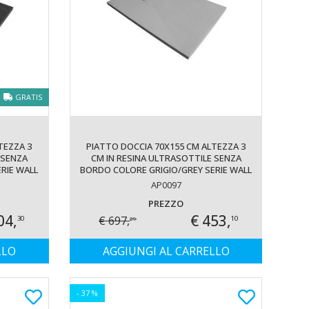
GRATIS
TEZZA 3
PIATTO DOCCIA 70X155 CM ALTEZZA 3
 SENZA
CM IN RESINA ULTRASOTTILE SENZA
RIE WALL
BORDO COLORE GRIGIO/GREY SERIE WALL
AP0097
PREZZO
04,
€ 453,
€ 697,
30
10
29
LLO
AGGIUNGI AL CARRELLO
- 37 %