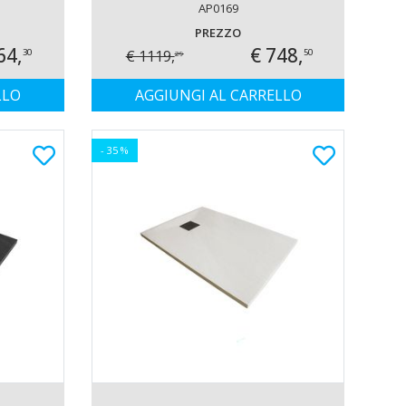
AP0169
PREZZO
64,
€ 748,
€ 1119,
30
50
29
LLO
AGGIUNGI AL CARRELLO
- 35 %