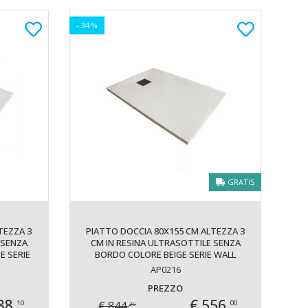
- 34 %
GRATIS
TEZZA 3
PIATTO DOCCIA 80X155 CM ALTEZZA 3
 SENZA
CM IN RESINA ULTRASOTTILE SENZA
E SERIE
BORDO COLORE BEIGE SERIE WALL
AP0216
PREZZO
88,
€ 556,
€ 844,
10
00
29