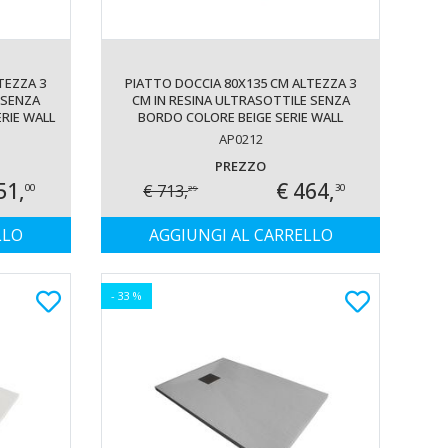
TEZZA 3
PIATTO DOCCIA 80X135 CM ALTEZZA 3
 SENZA
CM IN RESINA ULTRASOTTILE SENZA
RIE WALL
BORDO COLORE BEIGE SERIE WALL
AP0212
PREZZO
51,
€ 464,
€ 713,
00
30
29
LLO
AGGIUNGI AL CARRELLO
- 33 %