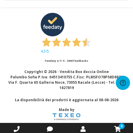
4,5
/5
Feedaty
4.7
/
5
-
3300
feedbacks
Copyright ©
2026 - Vendita Box doccia Online
Palumbo Sofia P.Iva: 04513410755 C.Fisc: PLMSFO78P58D883K
Via F. Quarta 65 Galleria Noce, 73055 Racale (Lecce) - Tel. 0833
1827819
La disponibilità dei prodotti è aggiornata al 08-08-2026
Made by
0