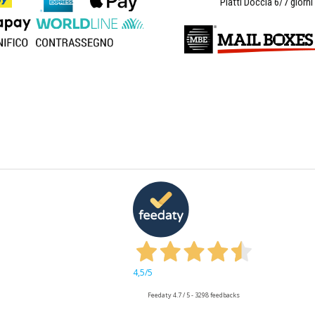
Piatti Doccia 6/7 giorni
4,5
/5
Feedaty
4.7
/
5
-
3298
feedbacks